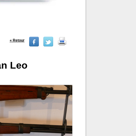
« Retour
an Leo