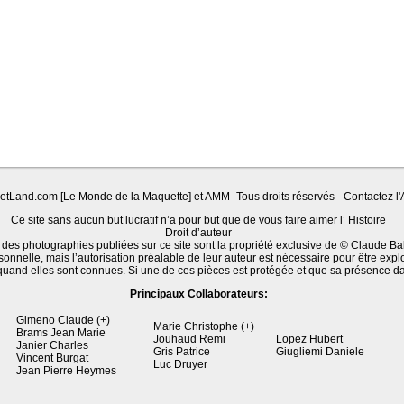
Land.com [Le Monde de la Maquette] et AMM- Tous droits réservés - Contactez l'A
Ce site sans aucun but lucratif n’a pour but que de vous faire aimer l’ Histoire
Droit d’auteur
 des photographies publiées sur ce site sont la propriété exclusive de © Claude Ba
sonnelle, mais l’autorisation préalable de leur auteur est nécessaire pour être expl
quand elles sont connues. Si une de ces pièces est protégée et que sa présence d
Principaux Collaborateurs:
Gimeno Claude (+)
Marie Christophe (+)
Brams Jean Marie
Jouhaud Remi
Lopez Hubert
Janier Charles
Gris Patrice
Giugliemi Daniele
Vincent Burgat
Luc Druyer
Jean Pierre Heymes