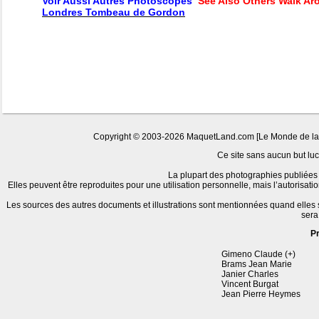
Voir Aussi Autres Photoscopes
See Also Others Walk Ar
Londres Tombeau de Gordon
Copyright © 2003-2026 MaquetLand.com [Le Monde de la Ma
Ce site sans aucun but lucr
La plupart des photographies publiées 
Elles peuvent être reproduites pour une utilisation personnelle, mais l’autorisat
Les sources des autres documents et illustrations sont mentionnées quand elles
sera
P
Gimeno Claude (+)
Brams Jean Marie
Janier Charles
Vincent Burgat
Jean Pierre Heymes