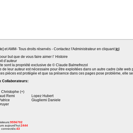
et AMM- Tous droits réservés - Contactez l'Administrateur en cliquant
ici
pour but que de vous faire aimer l’ Histoire
it d’auteur
ite sont la propriété exclusive de © Claude Balmefrezol
le de leur auteur est nécessaire pour être exploitées dans un autre cadre (site web p
ces pièces est protégée et que sa présence dans ces pages pose problème, elle se
x Collaborateurs:
 Christophe (+)
aud Remi
Lopez Hubert
Patrice
Giugliemi Daniele
ruyer
siteurs:
9556702
urs aujourd'hui:
2444
 connectés:
43