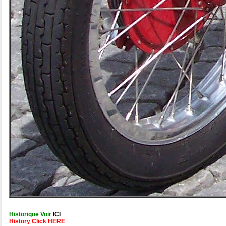
Historique Voir
ICI
History Click HERE