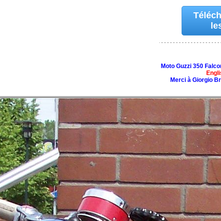
Téléch
le
Moto Guzzi 350 Falco
Engli
Merci à Giorgio B