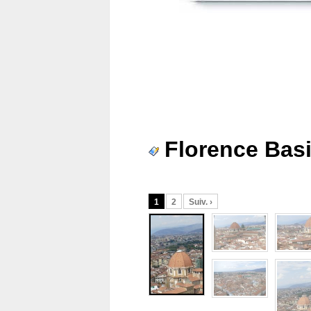
Florence Basi
1
2
Suiv. ›