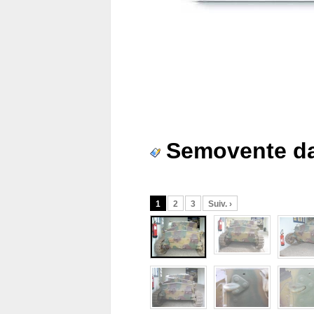
Semovente da
1
2
3
Suiv. ›