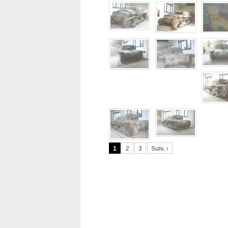
1
2
3
Suiv. ›