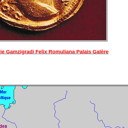
bie Gamzigradi Felix Romuliana Palais Galère