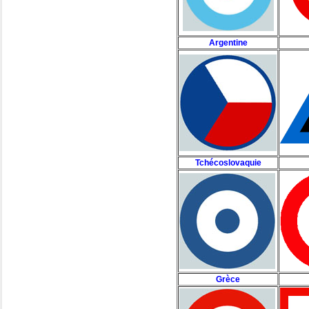
Argentine
Tchécoslovaquie
Grèce