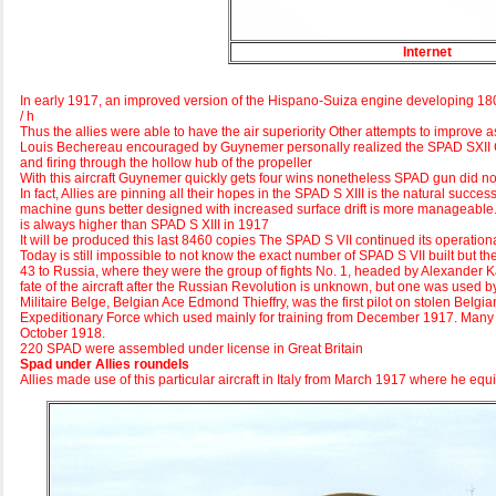
Internet
In early 1917, an improved version of the Hispano-Suiza engine developing 18
/ h
Thus the allies were able to have the air superiority Other attempts to improve
Louis Bechereau encouraged by Guynemer personally realized the SPAD SXII 
and firing through the hollow hub of the propeller
With this aircraft Guynemer quickly gets four wins nonetheless SPAD gun did n
In fact, Allies are pinning all their hopes in the SPAD S XIII is the natural s
machine guns better designed with increased surface drift is more manageable. I
is always higher than SPAD S XIII in 1917
It will be produced this last 8460 copies The SPAD S VII continued its operation
Today is still impossible to not know the exact number of SPAD S VII built but t
43 to Russia, where they were the group of fights No. 1, headed by Alexander
fate of the aircraft after the Russian Revolution is unknown, but one was used 
Militaire Belge, Belgian Ace Edmond Thieffry, was the first pilot on stolen Belg
Expeditionary Force which used mainly for training from December 1917. Many hav
October 1918.
220 SPAD were assembled under license in Great Britain
Spad under Allies roundels
Allies made use of this particular aircraft in Italy from March 1917 where he e