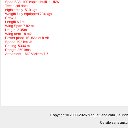
Spad S VII 100 copies built in UKW
Technical data
eigth empty 510 kgs
Weigth fully equipped 734 kgs
Crew 1
Length 6.1m
Wing Span 7.82 m
Heigth 2.35m
Wing aera 18 m2
Power plant HS 8Aa et 8 Ab
Speed 192 kms/h
Ceiling 5334 m
Range 360 kms
Armament 1 MG Vickers 7.7
Copyright © 2003-2026 MaquetLand.com [Le Monde 
Ce site sans aucun