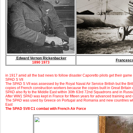
Edward Vernon Rickenbacker
Francesc
1890 1973
in 1917 amid all the bad news to follow disaster Caporetto pilots get their ga
SPAD S VII
The SPAD S VII was assessed by the Royal Naval Air Service British but the Brit
copies of French construction workers because the copies built in Great Brita
SPAD also fly to the Middle East within 30th 63rd 72nd Squadrons and in Russia 
After WW1 SPAD was kept in France for fifteen years for advanced training and u
The SPAD was used by Greece on Portugal and Romania and new countries who 
East
The SPAD SVII C1 combat with French Air Force