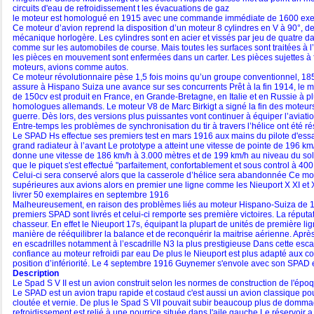
circuits d'eau de refroidissement t les évacuations de gaz
le moteur est homologué en 1915 avec une commande immédiate de 1600 exempla
Ce moteur d’avion reprend la disposition d’un moteur 8 cylindres en V à 90°, de 
mécanique horlogère. Les cylindres sont en acier et vissés par jeu de quatre dans
comme sur les automobiles de course. Mais toutes les surfaces sont traitées à l
les pièces en mouvement sont enfermées dans un carter. Les pièces sujettes à 
moteurs, avions comme autos.
Ce moteur révolutionnaire pèse 1,5 fois moins qu’un groupe conventionnel, 185
assure à Hispano Suiza une avance sur ses concurrents Prêt à la fin 1914, le mo
de 150cv est produit en France, en Grande-Bretagne, en Italie et en Russie à pl
homologues allemands. Le moteur V8 de Marc Birkigt a signé la fin des moteurs ro
guerre. Dès lors, des versions plus puissantes vont continuer à équiper l’aviati
Entre-temps les problèmes de synchronisation du tir à travers l’hélice ont été r
Le SPAD Hs effectue ses premiers test en mars 1916 aux mains du pilote d'essa
grand radiateur à l’avant Le prototype a atteint une vitesse de pointe de 196 km
donne une vitesse de 186 km/h à 3.000 mètres et de 199 km/h au niveau du sol. I
que le piquet s'est effectué "parfaitement, confortablement et sous control à 400
Celui-ci sera conservé alors que la casserole d’hélice sera abandonnée Ce m
supérieures aux avions alors en premier une ligne comme les Nieuport X XI 
livrer 50 exemplaires en septembre 1916
Malheureusement, en raison des problèmes liés au moteur Hispano-Suiza de 150 
premiers SPAD sont livrés et celui-ci remporte ses première victoires. La réputa
chasseur. En effet le Nieuport 17s, équipant la plupart de unités de première l
manière de rééquilibrer la balance et de reconquérir la maitrise aérienne. Aprè
en escadrilles notamment à l’escadrille N3 la plus prestigieuse Dans cette e
confiance au moteur refroidi par eau De plus le Nieuport est plus adapté aux co
position d’infériorité. Le 4 septembre 1916 Guynemer s'envole avec son SPAD e
Description
Le Spad S V II est un avion construit selon les normes de construction de l'époq
Le SPAD est un avion trapu rapide et costaud c'est aussi un avion classique pou
cloutée et vernie. De plus le Spad S VII pouvait subir beaucoup plus de dommag
refroidissement est relié à une nourrice située dans l'aile gauche Le réservoir 