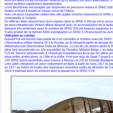
Ainsi les alliés ont pu conserver l’avance qu’ils avaient sur leurs adversaires
seront toutefois rapidement abandonnées
Louis Bechereau encouragée par Guynemer en personne réalisa le SPAD SXII
moteur et tirant à travers le moyeu creux de l’hélice
Avec cet avion Guynemer obtient très vite quatre victoires néanmoins le SPAD 
commandés à l’origine.
En effet les alliés placent tous leurs espoirs dans le SPAD S XIII qui est le su
de deux mitrailleuses Vickers Mieux dessiné avec un accroissement de la surface
démarre très lentement aussi le nombre de SPAD SVII est toujours supérieur à
Il sera produit de ce dernier 8460 exemplaires Le SPAD S VII poursuivit sa carr
Utilisation au combat
Aujourd’hui est encore impossible de n’en connaître le nombre exact de SPAD S 
l’Aeronautica militari italiana 43 à la Russie, où ils faisaient partie du groupe
Aktsionyernoye Obschestovo Duks de Moscou. Le sort de ces avions après la Révol
(plus tard renumérotés en 10e escadrille) de l'Aviation Militaire Belge, L'as bel
l’US Air Service subordonnés à l’American Expeditionary force qui les utilisa pr
deux unités américaines, la 138e et la 638e, n'ont pas reçu de Spad 7 jusqu'à 
100 SPAD furent assemblés sous licence à Moscou et 220 en Grande-Bretagn
Lees alliés utilisèrent cet avion notamment en Italie à partir de mars 1917 il
en 1917 au milieu de toutes des mauvaises nouvelles suites au désastre de Capo
1918 il totalisait alors 34 victoires dont la plupart sur le SPAD S VII