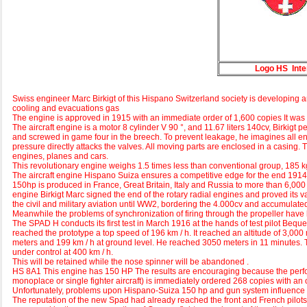
Logo HS Inte
Swiss engineer Marc Birkigt of this Hispano Switzerland society is developing an
cooling and evacuations gas
The engine is approved in 1915 with an immediate order of 1,600 copies It was
The aircraft engine is a motor 8 cylinder V 90 °, and 11.67 liters 140cv, Birkigt
and screwed in game four in the breech. To prevent leakage, he imagines all en
pressure directly attacks the valves. All moving parts are enclosed in a casing. T
engines, planes and cars.
This revolutionary engine weighs 1.5 times less than conventional group, 185 kg e
The aircraft engine Hispano Suiza ensures a competitive edge for the end 1914, 
150hp is produced in France, Great Britain, Italy and Russia to more than 6,000
engine Birkigt Marc signed the end of the rotary radial engines and proved its val
the civil and military aviation until WW2, bordering the 4.000cv and accumulat
Meanwhile the problems of synchronization of firing through the propeller have 
The SPAD H conducts its first test in March 1916 at the hands of test pilot Beque
reached the prototype a top speed of 196 km / h. It reached an altitude of 3,00
meters and 199 km / h at ground level. He reached 3050 meters in 11 minutes. The
under control at 400 km / h.
This will be retained while the nose spinner will be abandoned .
HS 8A1 This engine has 150 HP The results are encouraging because the performan
monoplace or single fighter aircraft) is immediately ordered 268 copies with an
Unfortunately, problems upon Hispano-Suiza 150 hp and gun system influence plann
The reputation of the new Spad had already reached the front and French pilots a