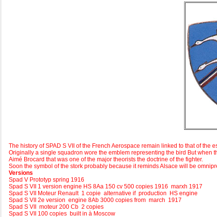
The history of SPAD S VII of the French Aerospace remain linked to that of the 
Originally a single squadron wore the emblem representing the bird But when 
Aimé Brocard that was one of the major theorists the doctrine of the fighter.
Soon the symbol of the stork probably because it reminds Alsace will be omnipr
Versions
Spad V Prototyp spring 1916
Spad S VII 1 version engine HS 8Aa 150 cv 500 copies 1916 marxh 1917
Spad S VII Moteur Renault 1 copie alternative if production HS engine
Spad S VII 2e version engine 8Ab 3000 copies from march 1917
Spad S VII moteur 200 Cb 2 copies
Spad S VII 100 copies built in à Moscow