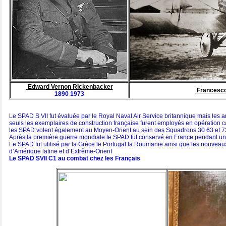
Edward Vernon Rickenbacker
Francesc
1890 1973
Le SPAD S VII fut évaluée par le Royal Naval Air Service britannique mais les 
seuls les exemplaires de construction française furent employés en opération c
les SPAD volent également au Moyen-Orient au sein des Squadrons 30 63 et 72 
Après la première guerre mondiale le SPAD fut conservé en France pendant une
Le SPAD fut utilisé par la Grèce le Portugal la Roumanie ainsi que les nouve
d’Amérique latine et d’Extrême-Orient
Le SPAD SVII C1 au combat chez les Français